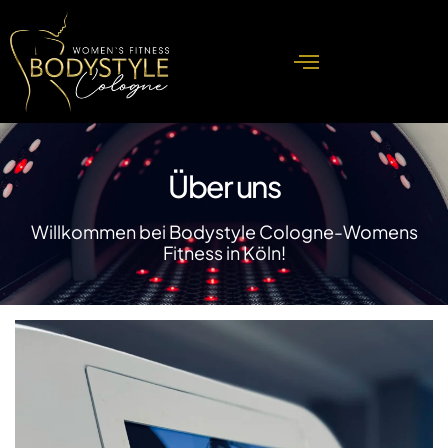
Zum
Inhalt
springen
Über uns
Willkommen bei Bodystyle Cologne-Womens
Fitness in Köln!