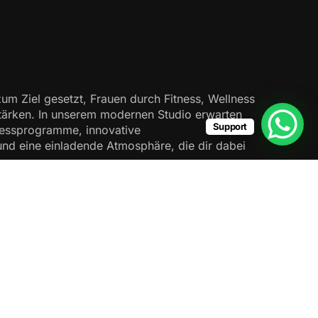
um Ziel gesetzt, Frauen durch Fitness, Wellness
tärken. In unserem modernen Studio erwarten
Support
tnessprogramme, innovative
d eine einladende Atmosphäre, die dir dabei
ntakt Informationen
Berliner Str. 959, 51069 Köln, Germany
kontakt@bodystylecologne.de