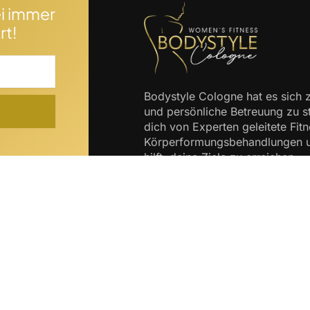
i immer
rt!
Bodystyle Cologne hat es sich z
und persönliche Betreuung zu s
dich von Experten geleitete Fi
Körperformungsbehandlungen un
hilft, deine Ziele zu erreichen.
Öffnungszeiten
Ko
Montag: 09:00 - 20:00
Dienstag: 09:00 - 13:00 , 16:00 – 20:00
Mittwoch: 09:00 - 20:00